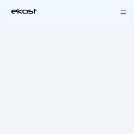
Accueil
À propos
Notre approche
Nos expertises
Nos tarifs
Pourquoi EKOST
Contact
FR